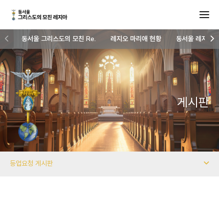
동서울 그리스도의 모친 Re.
레지오 마리애 현황
동서울 레지아 
게시판
등업요청 게시판